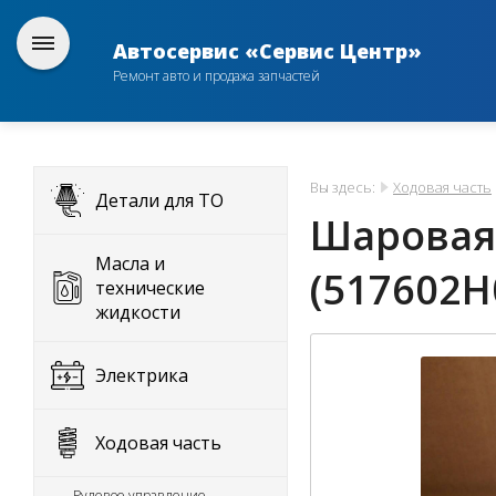
Автосервис «Сервис Центр»
Ремонт авто и продажа запчастей
Вы здесь:
Ходовая часть
Детали для ТО
Шаровая 
Масла и
(517602H
технические
жидкости
Электрика
Ходовая часть
Рулевое управление