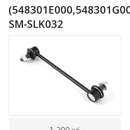
(548301E000,548301G00
SM-SLK032
1 200
руб.