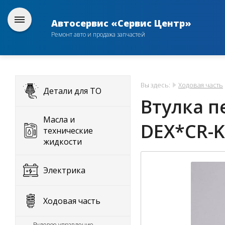
Автосервис «Сервис Центр»
Ремонт авто и продажа запчастей
Вы здесь:
Ходовая часть
Детали для ТО
Втулка п
Масла и
DEX*CR-K
технические
жидкости
Электрика
Ходовая часть
Рулевое управление