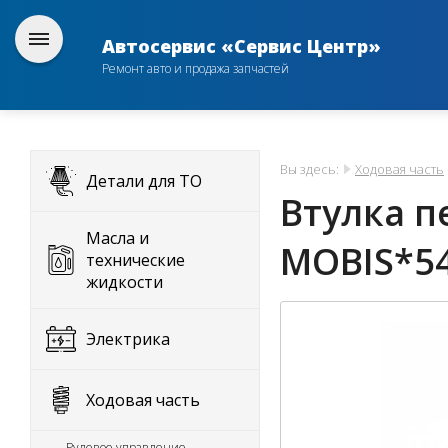
Автосервис «Сервис Центр»
Ремонт авто и продажа запчастей
Вы здесь:
Ходовая часть
Детали для ТО
Втулка п
Масла и
MOBIS*54
технические
жидкости
Электрика
Ходовая часть
Рулевое управление