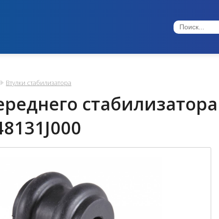
Втулки стабилизатора
ереднего стабилизатора 
8131J000