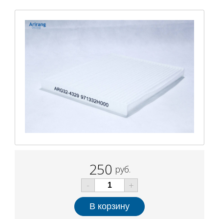
250
руб.
-
+