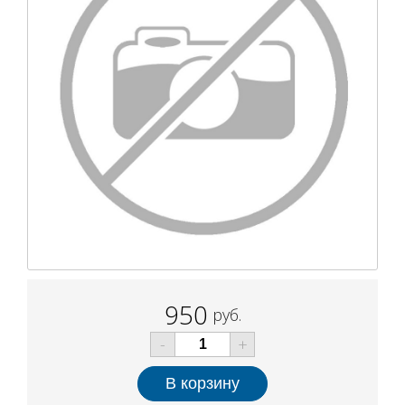
950
руб.
-
+