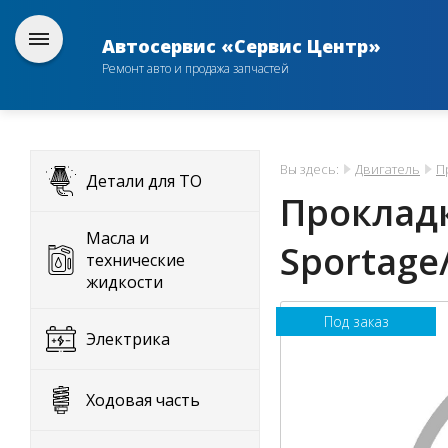
Автосервис «Сервис Центр»
Ремонт авто и продажа запчастей
Вы здесь:
Двигатель
П
Детали для ТО
Прокладк
Масла и
Sportage
технические
жидкости
Под заказ
Электрика
Ходовая часть