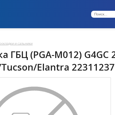
рокладки и сальники
а ГБЦ (PGA-M012) G4GC 2
/Tucson/Elantra 2231123