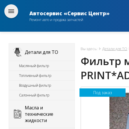
Автосервис «Сервис Центр»
Ремонт авто и продажа запчастей
Вы здесь:
Детали для ТО
Детали для ТО
Фильтр м
Масляный фильтр
PRINT*A
Топливный фильтр
Воздушный фильтр
Под заказ
Салонный фильтр
Масла и
технические
жидкости