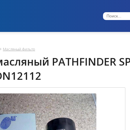
Масляный фильтр
асляный PATHFINDER SP
DN12112