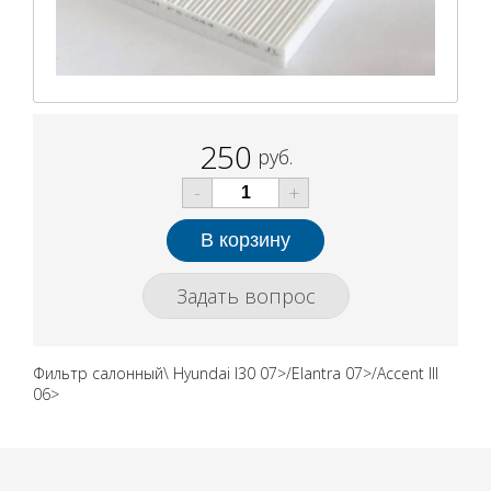
250
руб.
-
+
Задать вопрос
Фильтр салонный\ Hyundai I30 07>/Elantra 07>/Accent III
06>