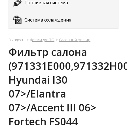
Топливная система
Система охлаждения
Вы здесь:
Детали для ТО
Салонный фильтр
Фильтр салона
(971331E000,971332H0
Hyundai I30
07>/Elantra
07>/Accent III 06>
Fortech FS044