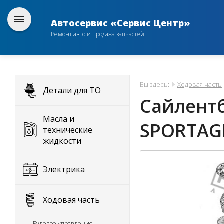
Автосервис «Сервис Центр»
Ремонт авто и продажа запчастей
Вы здесь:
Ходовая часть
Детали для ТО
Сайлентб
Масла и
SPORTAGE
технические
жидкости
Электрика
Ходовая часть
Рулевое управление