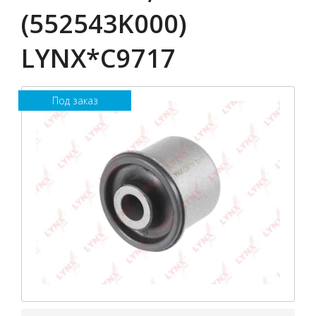
(552543K000)
LYNX*C9717
Под заказ