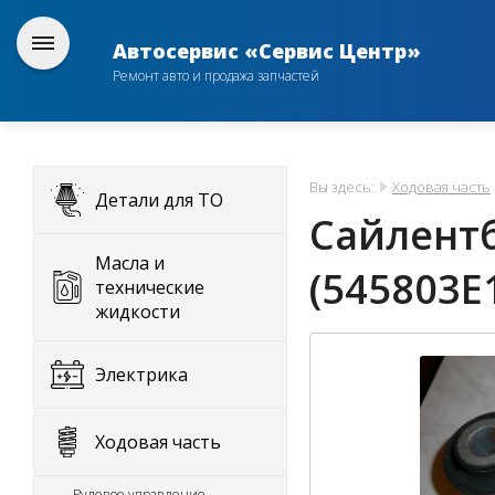
Автосервис «Сервис Центр»
Ремонт авто и продажа запчастей
Вы здесь:
Ходовая часть
Детали для ТО
Сайлент
Масла и
(545803E
технические
жидкости
Электрика
Ходовая часть
Рулевое управление