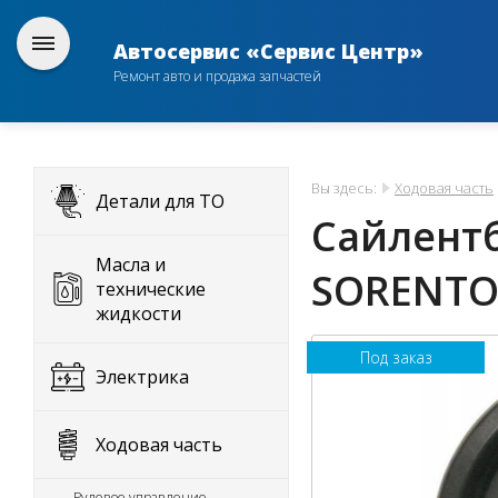
Автосервис «Сервис Центр»
Ремонт авто и продажа запчастей
Вы здесь:
Ходовая часть
Детали для ТО
Сайлентб
Масла и
SORENTO 
технические
жидкости
Под заказ
Электрика
Ходовая часть
Рулевое управление