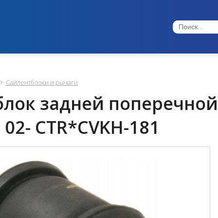
Сайлентблоки и рычаги
лок задней поперечной 
02- CTR*CVKH-181