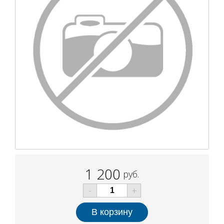
1 200
руб.
-
+