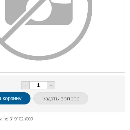
-
+
Задать вопрос
ra hd 319102h000