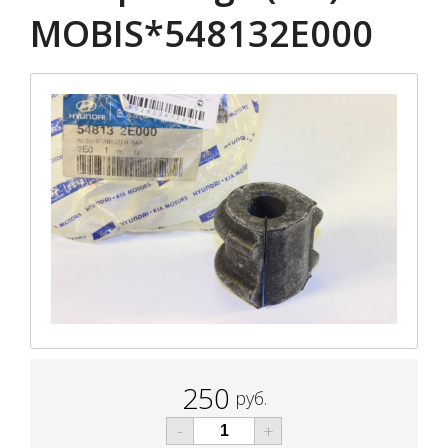
MOBIS*548132E000
250
руб.
-
+