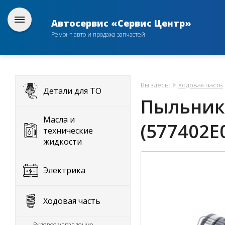
Автосервис «Сервис Центр»
Ремонт авто и продажа запчастей
Вы здесь:
Ходовая часть
Детали для ТО
Пыльник 
Масла и
(577402E
технические
жидкости
Электрика
Ходовая часть
Рулевое управление