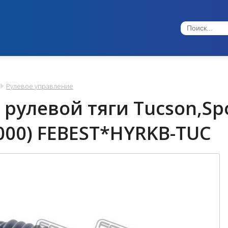
Рулевое управление
рулевой тяги Tucson,Spo
000) FEBEST*HYRKB-TUC