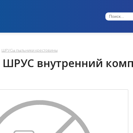
ШРУСы пыльники крестовины
 ШРУС внутренний компл