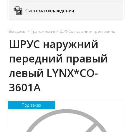
Система охлаждения
Вы здесь:
Трансмиссия
ШРУСы пыльники крестовины
ШРУС наружний
передний правый
левый LYNX*CO-
3601A
Под заказ