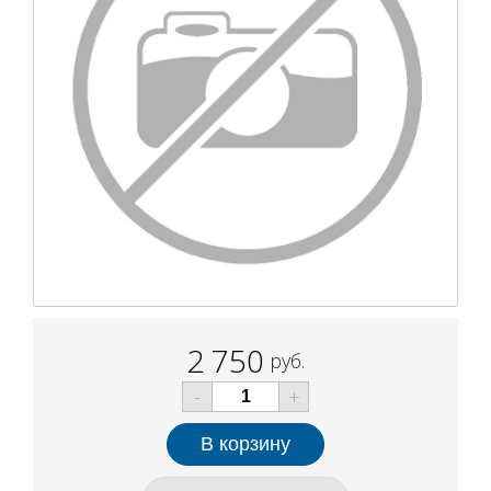
2 750
руб.
-
+