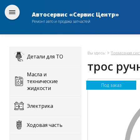
Автосервис «Сервис Центр»
Ремонт авто и продажа запчастей
Вы здесь:
Тормозная сис
Детали для ТО
трос руч
Масла и
технические
Под заказ
жидкости
Электрика
Ходовая часть