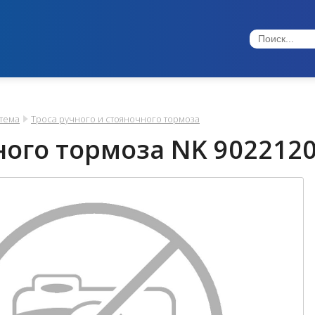
тема
Троса ручного и стояночного тормоза
ного тормоза NK 9022120