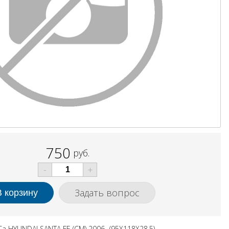
750
руб.
-
+
Задать вопрос
 HYUNDAI SANTA FE (CM) 2006- (95X118X28.5)