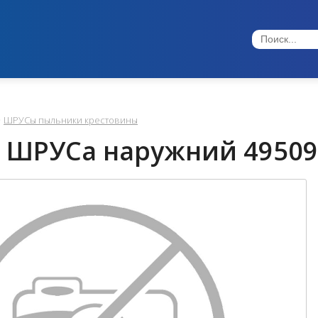
ШРУСы пыльники крестовины
 ШРУСа наружний 49509