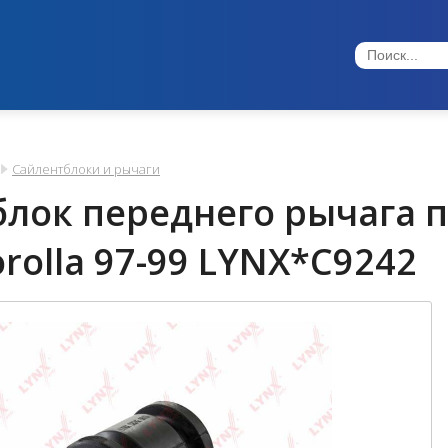
Сайлентблоки и рычаги
лок переднего рычага п
orolla 97-99 LYNX*C9242