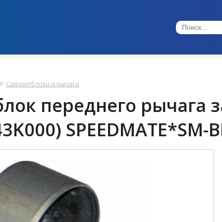
Сайлентблоки и рычаги
лок переднего рычага з
43K000) SPEEDMATE*SM-