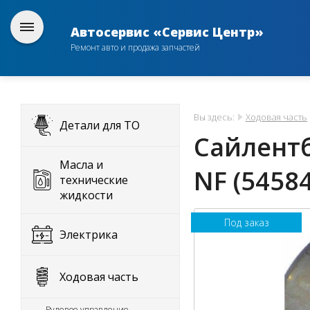
Автосервис «Сервис Центр»
Ремонт авто и продажа запчастей
Вы здесь:
Ходовая часть
Детали для ТО
Сайлентб
Масла и
NF (5458
технические
жидкости
Под заказ
Электрика
Ходовая часть
Рулевое управление