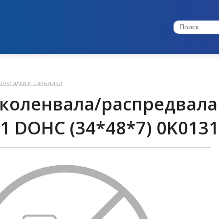
рокладки и сальники
коленвала/распредвала
 1 DOHC (34*48*7) 0K013