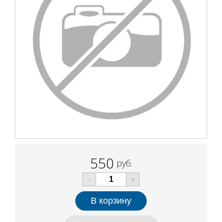
550
руб.
-
+