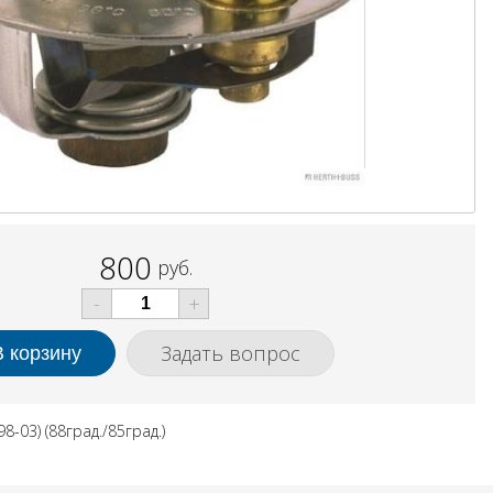
800
руб.
-
+
Задать вопрос
8-03) (88град./85град.)