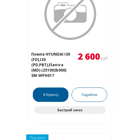
2 600
Помпа HYUNDAI I30
руб.
(FD),I20
(PD,PBT),Elantra
(MD) (251002b000)
SM-WPH017
В Корзину
Подробнее
Быстрый заказ
Под заказ