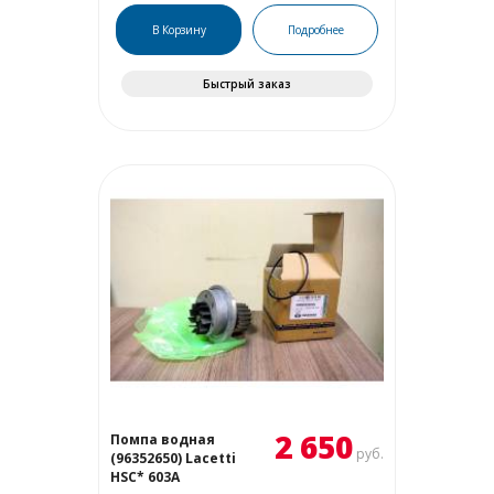
В Корзину
Подробнее
Быстрый заказ
2 650
Помпа водная
руб.
(96352650) Lacetti
HSC* 603А