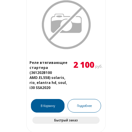
2 100
Реле втягивающее
руб.
стартера
(361202B100
AMD.EL558) solaris,
rio, elantra hd, soul,
i30 SSA2020
В Корзину
Подробнее
Быстрый заказ