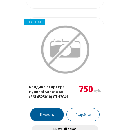
Под заказ
750
Бендикс стартера
руб.
Hyundai Sonata NF
(3614525010) CTH3041
В Корзину
Подробнее
Быстрый заказ