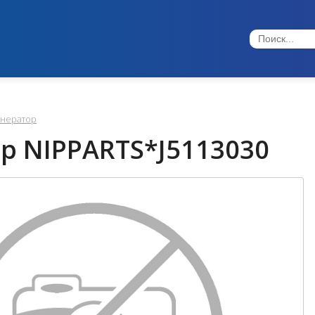
енератор
р NIPPARTS*J5113030