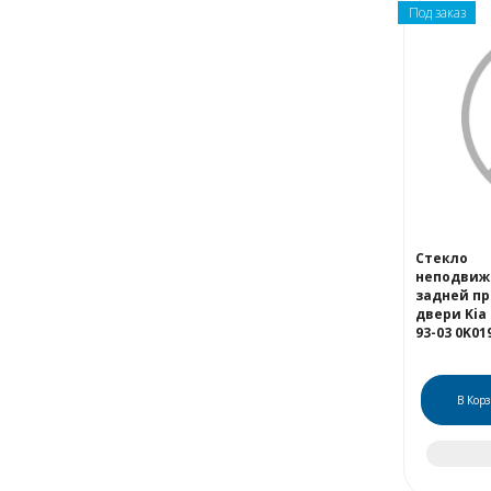
Под заказ
Стекло
неподвиж
задней п
двери Kia
93-03 0K01
В Кор