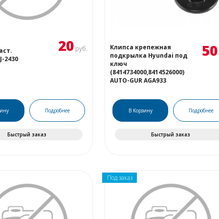
20
50
Клипса крепежная
руб.
аст.
подкрылка Hyundai под
-2430
ключ
(8414734000,8414526000)
AUTO-GUR AGA933
зину
Подробнее
В Корзину
Подробнее
Быстрый заказ
Быстрый заказ
Под заказ