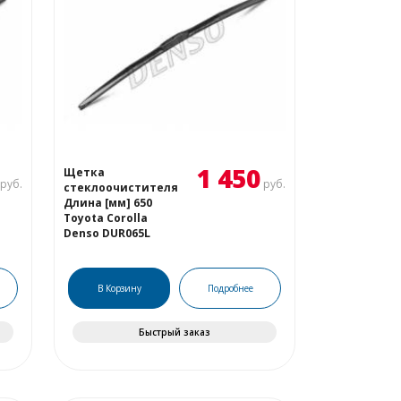
1 450
Щетка
руб.
руб.
стеклоочистителя
Длина [мм] 650
Toyota Corolla
Denso DUR065L
В Корзину
Подробнее
Быстрый заказ