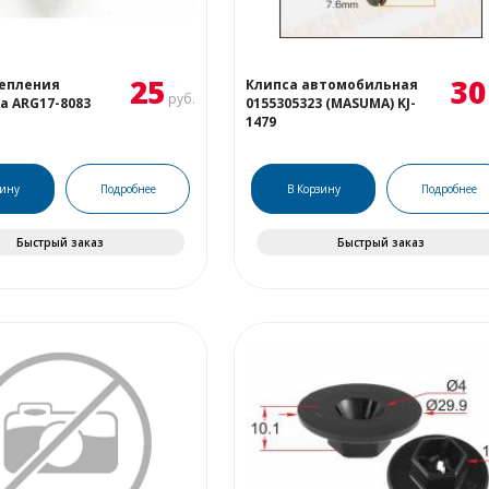
25
30
репления
Клипса автомобильная
руб.
ia ARG17-8083
0155305323 (MASUMA) KJ-
1479
зину
Подробнее
В Корзину
Подробнее
Быстрый заказ
Быстрый заказ