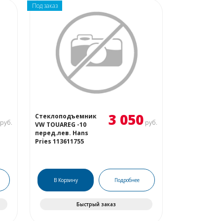
Под заказ
3 050
Стеклоподъемник
руб.
руб.
VW TOUAREG -10
перед.лев. Hans
Pries 113611755
В Корзину
Подробнее
Быстрый заказ