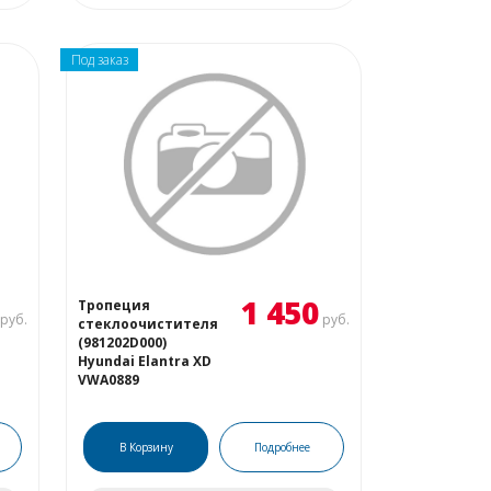
Под заказ
1 450
Тропеция
руб.
руб.
стеклоочистителя
(981202D000)
Hyundai Elantra XD
VWA0889
В Корзину
Подробнее