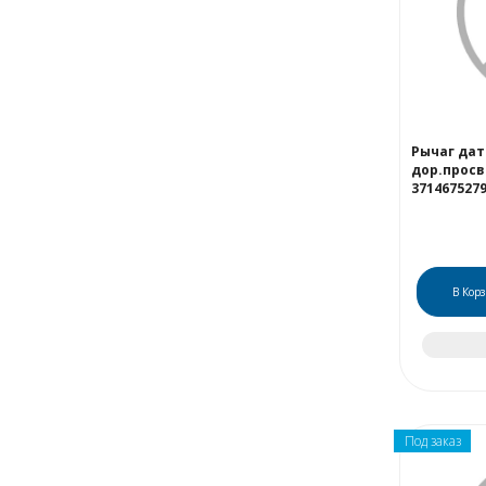
Рычаг да
дор.просв
371467527
В Кор
Под заказ