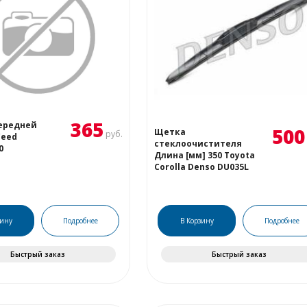
365
ередней
500
Щетка
руб.
Ceed
стеклоочистителя
0
Длина [мм] 350 Toyota
Corolla Denso DU035L
зину
Подробнее
В Корзину
Подробнее
Быстрый заказ
Быстрый заказ