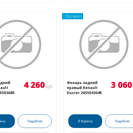
Под заказ
4 260
3 060
адний
Фонарь задний
руб.
ault
правый Renault
5550368R
Duster 265504304R
зину
Подробнее
В Корзину
Подробнее