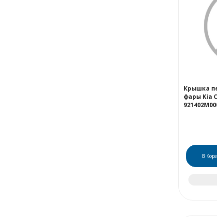
Крышка п
фары Kia 
921402M00
В Кор