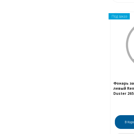
Под заказ
Фонарь з
левый Ren
Duster 26
В Кор