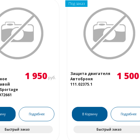
Под заказ
1 950
1 500
Защита двигателя
руб.
ное
Автоброня
равой
111.02375.1
 Sportage
972661
зину
Подробнее
В Корзину
Подробнее
Быстрый заказ
Быстрый заказ