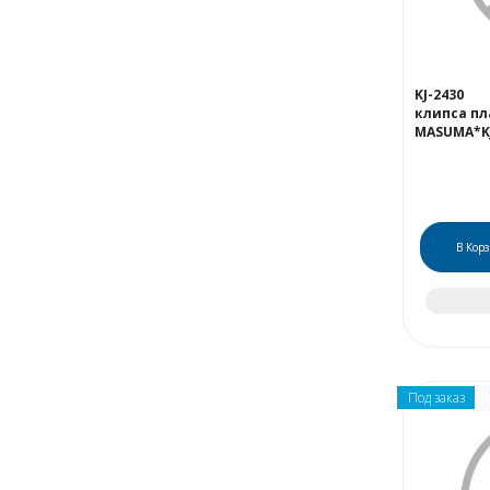
KJ-2430
клипса пл
MASUMA*KJ
В Кор
Под заказ