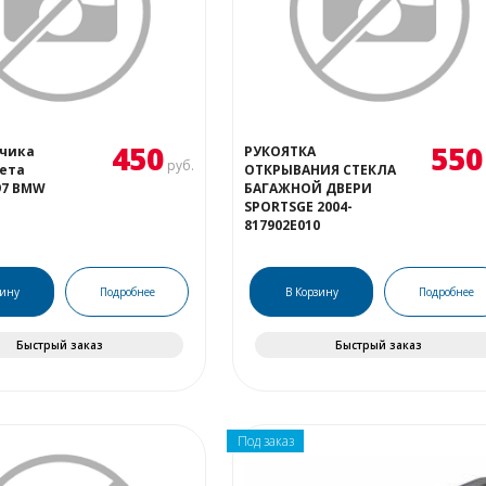
450
550
тчика
РУКОЯТКА
руб.
ета
ОТКРЫВАНИЯ СТЕКЛА
97 BMW
БАГАЖНОЙ ДВЕРИ
SPORTSGE 2004-
817902E010
зину
Подробнее
В Корзину
Подробнее
Быстрый заказ
Быстрый заказ
Под заказ